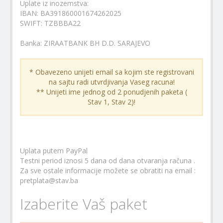
Uplate iz inozemstva:
IBAN: BA391860001674262025
SWIFT: TZBBBA22
Banka: ZIRAATBANK BH D.D. SARAJEVO
* Obavezeno unijeti email sa kojim ste registrovani
na sajtu radi utvrdjivanja Vaseg racuna!
** Unijeti ime jednog od 2 ponudjenih paketa (
Stav 1, Stav 2)!
Uplata putem PayPal
Testni period iznosi 5 dana od dana otvaranja računa .
Za sve ostale informacije možete se obratiti na email :
pretplata@stav.ba
Izaberite Vaš paket