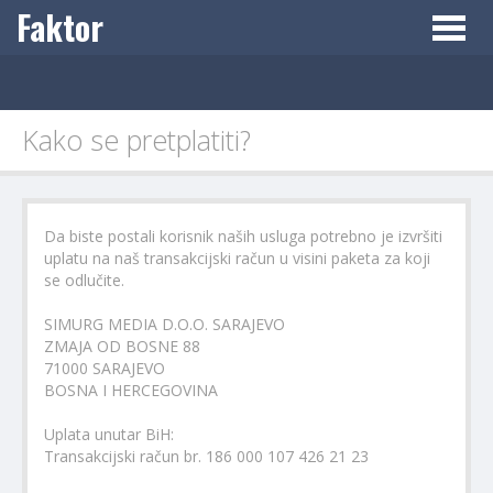
Faktor
Toggle
naviga
Kako se pretplatiti?
Da biste postali korisnik naših usluga potrebno je izvršiti
uplatu na naš transakcijski račun u visini paketa za koji
se odlučite.
SIMURG MEDIA D.O.O. SARAJEVO
ZMAJA OD BOSNE 88
71000 SARAJEVO
BOSNA I HERCEGOVINA
Uplata unutar BiH:
Transakcijski račun br. 186 000 107 426 21 23